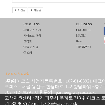
이전글
다음글
COMPANY
BUSINESS
웨이코스 소개
COLORFUL
웨이코스 연혁
MANLI
조직도
Razer
CEO 인사말
TH!NKWAY
CI 소개
개인정보 처리방침
(주)웨이코스 사업자등록번호 : 107-81-68921 대표
오피스 : 서울 용산구 한남대로 142 향남타워 6층 / TEL :
: 02-712-8929 / 제휴문의 : partner@waycos.co.kr
고객지원센터 : 경기 파주시 우계로 213 웨이코스 로지
: 1533-9635 / e-mail : CS@waycos.co.kr