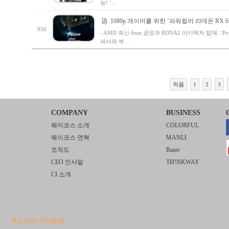
능! ‘…
1080p 게이머를 위한 ‘파워컬러 라데온 RX 6500 
956
- AMD 최신 6nm 공정과 RDNA2 아키텍처 탑재. ‘Powe
세서와 부…
처음
1
2
3
COMPANY
BUSINESS
웨이코스 소개
COLORFUL
웨이코스 연혁
MANLI
조직도
Razer
CEO 인사말
TH!NKWAY
CI 소개
개인정보 처리방침