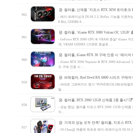
컬러풀, 신제품 ‘지포스 RTX 3050 토마호크 E
962
- 레이-트레이싱과 DLSS 2.3, Reflex 기능을 지원하는 
8 Bit), GDDR6 8…
컬러풀, ‘iGame RTX 3080 Vulcan OC 12GB’
961
- GeForce RTX 3080 GPU & VRAM 증설! iGame 지
개, VRAM GDDRX 12GB로 증설로 …
컬러풀, iGame RTX 30 구매 인증 시 ‘레
960
- iGame RTX 3090 Neptune & RTX 3080 Advanc
즈 구매 인증 시 …
파워컬러, Red Devil RX 6000 시리즈 구
959
- 라데온 그래픽카드 명가 “POWERCOLOR(파워컬러)
일…
컬러풀, RTX 2060 12GB 신제품 2종 출시!
958
- 성능 향상, 컬러풀 지포스 RTX 2060 12GB 신제품 
지…
가격과 성능 모두 만족! 컬러풀, 지포스 RTX 
957
- 50-Class급 제품에 최초로 레이-트레이싱과 DLSS 2.