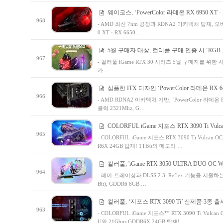
웨이코스, ‘PowerColor 라데온 RX 6950 XT · RX
968
- AMD 최신 7nm 공정과 RDNA2 아키텍처 탑재, 오버 클럭
0 XT · RX 6650…
5월 구매자 대상, 컬러풀 구매 인증 시 ‘RG
967
- 컬러풀 iGame RTX 30 시리즈 5월 구매자를 위
카…
심플한 ITX 디자인 ‘PowerColor 라데온 RX 64
966
- AMD RDNA2 아키텍처 기반, ‘PowerColor 라데온
클럭 2321Mhz, G…
COLORFUL iGame 지포스 RTX 3090 Ti Vulc
965
- COLORFUL iGame 지포스 RTX 3090 Ti Vulcan 
R6X 24GB 탑재! 1TB/s의 메모리 …
컬러풀, 'iGame RTX 3050 ULTRA DUO OC Wh
964
- 레이-트레이싱과 DLSS 2.3, Reflex 기능을 지원하는 5
Bit), GDDR6 8GB …
컬러풀, ‘지포스 RTX 3090 Ti’ 신제품 3종 출
963
- COLORFUL iGame 지포스™ RTX 3090 Ti Vulcan 
U와 21Gbps GDDR6X 24GB 탑재! …